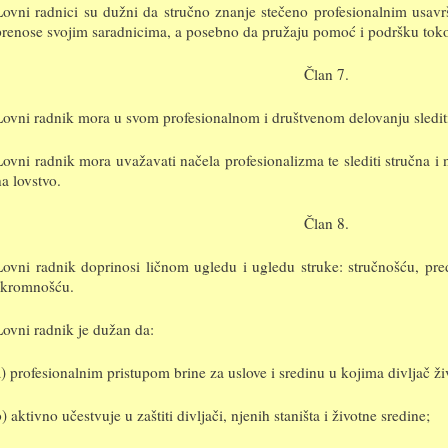
Lovni radnici su dužni da stručno znanje stečeno profesionalnim usavrš
prenose svojim saradnicima, a posebno da pružaju pomoć i podršku toko
Član 7.
Lovni radnik mora u svom profesionalnom i društvenom delovanju slediti
Lovni radnik mora uvažavati načela profesionalizma te slediti stručna i
na lovstvo.
Član 8.
Lovni radnik doprinosi ličnom ugledu i ugledu struke: stručnošću, pr
skromnošću.
Lovni radnik je dužan da:
a) profesionalnim pristupom brine za uslove i sredinu u kojima divljač ži
) aktivno učestvuje u zaštiti divljači, njenih staništa i životne sredine;