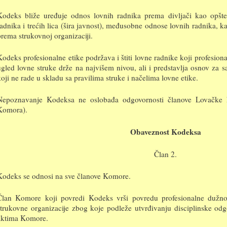
Kodeks bliže uređuje odnos lovnih radnika prema divljači kao opš
radnika i trećih lica (šira javnost), međusobne odnose lovnih radnika, k
prema strukovnoj organizaciji.
Kodeks profesionalne etike podržava i štiti lovne radnike koji profesiona
ugled lovne struke drže na najvišem nivou, ali i predstavlja osnov za s
koji ne rade u skladu sa pravilima struke i načelima lovne etike.
Nepoznavanje Kodeksa ne oslobađa odgovornosti članove Lovačke k
Komora).
Obaveznost Kodeksa
Član 2.
Kodeks se odnosi na sve članove Komore.
Član Komore koji povredi Kodeks vrši povredu profesionalne dužnos
strukovne organizacije zbog koje podleže utvrđivanju disciplinske od
aktima Komore.