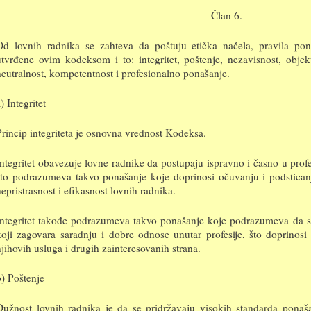
Član 6.
Od lovnih radnika se zahteva da poštuju etička načela, pravila pon
utvrđene ovim kodeksom i to: integritet, poštenje, nezavisnost, objekti
neutralnost, kompetentnost i profesionalno ponašanje.
) Integritet
Princip integriteta je osnovna vrednost Kodeksa.
Integritet obavezuje lovne radnike da postupaju ispravno i časno u pro
što podrazumeva takvo ponašanje koje doprinosi očuvanju i podsticanju
nepristrasnost i efikasnost lovnih radnika.
Integritet takođe podrazumeva takvo ponašanje koje podrazumeva da se
koji zagovara saradnju i dobre odnose unutar profesije, što doprinosi
njihovih usluga i drugih zainteresovanih strana.
b) Poštenje
Dužnost lovnih radnika je da se pridržavaju visokih standarda ponaš