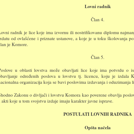
Lovni radnik
Član 4.
Lovni radnik je lice koje ima izvornu ili nostrifikovanu diplomu najma
izdatu od ovlašćene i priznate ustanove, a koje je u toku školovanja pol
član je Komore.
Član 5.
Poslove u oblasti lovstva može obavljati lice koje ima potvrdu o i
obavljanje određenih poslova u lovstvu tj. licencu, koju je izdal
nacionalna organizacija koja se bavi poslovima izdavanja i oduzimanja l
Shodno Zakonu o divljači i lovstvu Komora kao poverene obavlja poslov
a akti koje u tom svojstvu izdaje imaju karakter javne isprave.
POSTULATI LOVNIH RADNIKA
Opšta načela