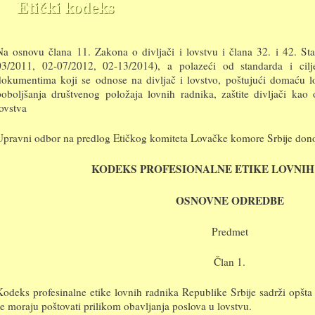
Etički kodeks
Na osnovu člana 11. Zakona o divljači i lovstvu i člana 32. i 42. St
03/2011, 02-07/2012, 02-13/2014), a polazeći od standarda i ci
dokumentima koji se odnose na divljač i lovstvo, poštujući domaću lovn
poboljšanja društvenog položaja lovnih radnika, zaštite divljači kao
lovstva
Upravni odbor na predlog Etičkog komiteta Lovačke komore Srbije dono
KODEKS PROFESIONALNE ETIKE LOVNIH
OSNOVNE ODREDBE
Predmet
Član 1.
Kodeks profesinalne etike lovnih radnika Republike Srbije sadrži opšta 
se moraju poštovati prilikom obavljanja poslova u lovstvu.