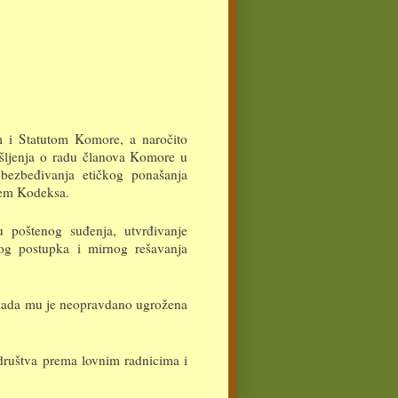
m i Statutom Komore, a naročito
mišljenja o radu članova Komore u
bezbeđivanja etičkog ponašanja
jem Kodeksa.
u poštenog suđenja, utvrđivanje
kog postupka i mirnog rešavanja
a kada mu je neopravdano ugrožena
društva prema lovnim radnicima i