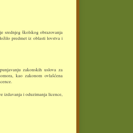
nje srednjeg školskog obrazovanja
ožilo predmet iz oblasti lovstva i
spunjavanju zakonskih uslova za
a Komora, kao zakonom ovlašćena
icence.
e izdavanja i oduzimanja licence,