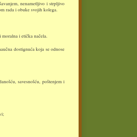
avanjem, nenametljivo i strpljivo
m rada i obuke svojih kolega.
 moralna i etička načela.
 naučna dostignuća koja se odnose
edanošću, savesnošću, poštenjem i
vi;