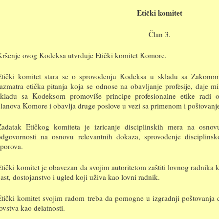
Etički komitet
Član 3.
Kršenje ovog Kodeksa utvrđuje Etički komitet Komore.
Etički komitet stara se o sprovođenju Kodeksa u skladu sa Zakono
razmatra etička pitanja koja se odnose na obavljanje profesije, daje 
skladu sa Kodeksom promoviše principe profesionalne etike radi o
članova Komore i obavlja druge poslove u vezi sa primenom i poštovan
Zadatak Etičkog komiteta je izricanje disciplinskih mera na osnov
odgovornosti na osnovu relevantnih dokaza, sprovođenje disciplins
sporova.
Etički komitet je obavezan da svojim autoritetom zaštiti lovnog radnik
čast, dostojanstvo i ugled koji uživa kao lovni radnik.
Etički komitet svojim radom treba da pomogne u izgradnji poštovanja 
lovstva kao delatnosti.