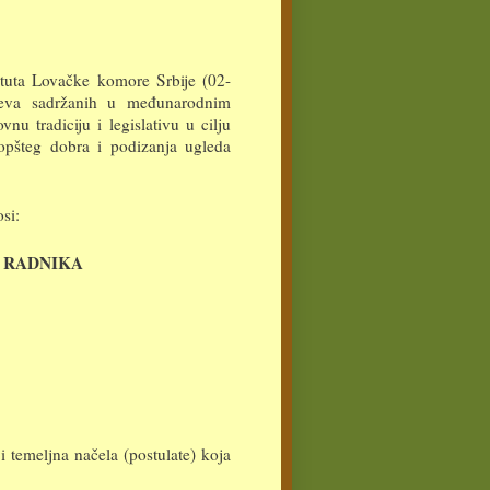
atuta Lovačke komore Srbije (02-
ljeva sadržanih u međunarodnim
u tradiciju i legislativu u cilju
 opšteg dobra i podizanja ugleda
si:
 RADNIKA
i temeljna načela (postulate) koja