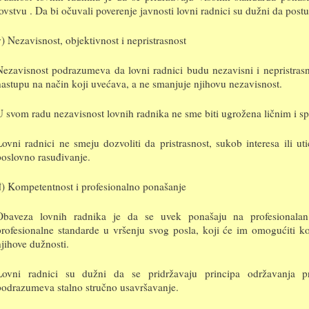
lovstvu . Da bi očuvali poverenje javnosti lovni radnici su dužni da post
v) Nezavisnost, objektivnost i nepristrasnost
Nezavisnost podrazumeva da lovni radnici budu nezavisni i nepristrasn
nastupu na način koji uvećava, a ne smanjuje njihovu nezavisnost.
U svom radu nezavisnost lovnih radnika ne sme biti ugrožena ličnim i sp
Lovni radnici ne smeju dozvoliti da pristrasnost, sukob interesa ili ut
poslovno rasuđivanje.
đ) Kompetentnost i profesionalno ponašanje
Obaveza lovnih radnika je da se uvek ponašaju na profesionalan
profesionalne standarde u vršenju svog posla, koji će im omogućiti k
njihove dužnosti.
Lovni radnici su dužni da se pridržavaju principa održavanja pro
podrazumeva stalno stručno usavršavanje.