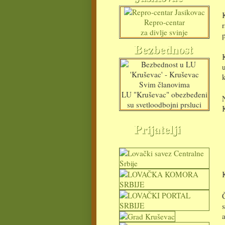
Repro-centar
za divlje svinje
Bezbednost
Svim članovima
LU "Kruševac" obezbeđeni
su svetloodbojni prsluci
Prijatelji