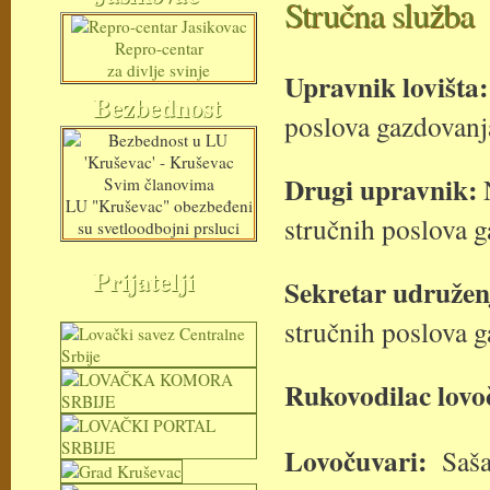
Stručna služba
Repro-centar
za divlje svinje
Upravnik lovišta:
Bezbednost
poslova gazdovanj
Drugi upravnik:
Svim članovima
LU "Kruševac" obezbeđeni
stručnih poslova 
su svetloodbojni prsluci
Prijatelji
Sekretar udružen
stručnih poslova 
Rukovodilac lovo
Lovočuvari:
Saša 