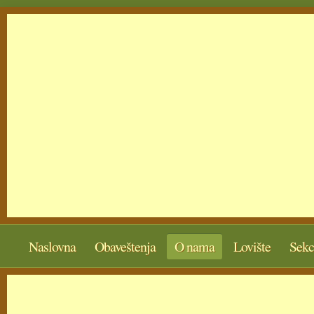
Naslovna
Obaveštenja
O nama
Lovište
Sekc