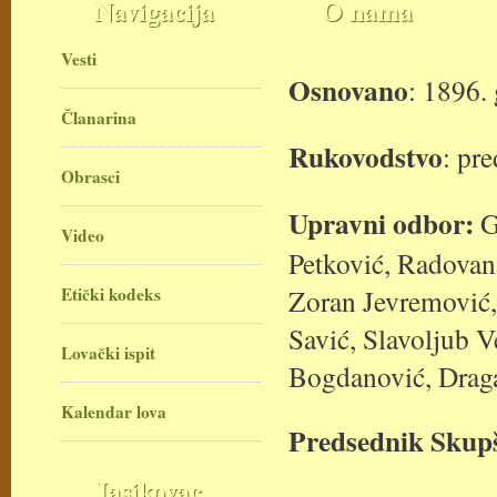
Navigacija
O nama
Vesti
Osnovano
: 1896.
Članarina
Rukovodstvo
: pr
Obrasci
Upravni odbor:
G
Video
Petković, Radovan
Etički kodeks
Zoran Jevremović, 
Savić, Slavoljub V
Lovački ispit
Bogdanović, Dragan
Kalendar lova
Predsednik Skupš
Jasikovac